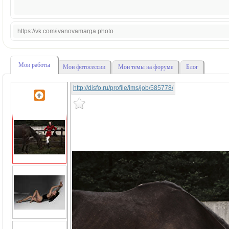
https://vk.com/ivanovamarga.photo
Мои работы
Мои фотосессии
Мои темы на форуме
Блог
http://disfo.ru/profile/ims/job/585778/