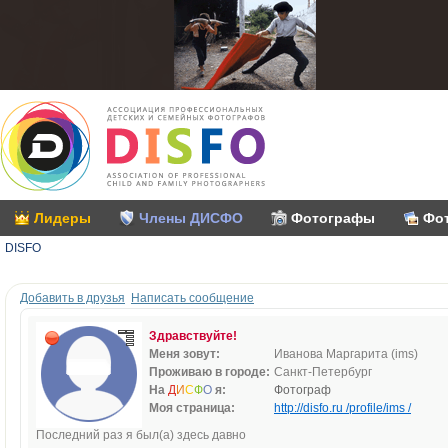
Лидеры
Члены ДИСФО
Фотографы
Фо
DISFO
Добавить в друзья
Написать сообщение
Здравствуйте!
Меня зовут:
Иванова Маргарита (ims)
Проживаю в городе:
Санкт-Петербург
На
Д
И
С
Ф
О
я:
Фотограф
Моя страница:
http://disfo.ru /profile/ims /
Последний раз я был(а) здесь давно