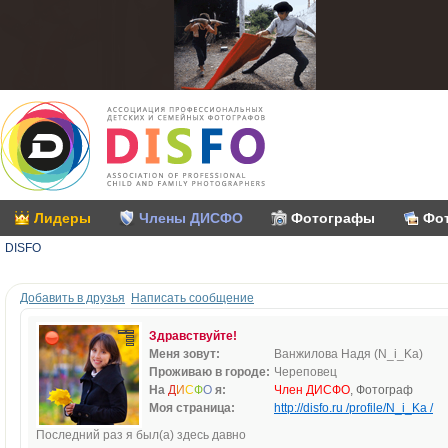
Лидеры
Члены ДИСФО
Фотографы
Фо
DISFO
Добавить в друзья
Написать сообщение
Здравствуйте!
Меня зовут:
Ванжилова Надя (N_i_Ka)
Проживаю в городе:
Череповец
На
Д
И
С
Ф
О
я:
Член ДИСФО
, Фотограф
Моя страница:
http://disfo.ru /profile/N_i_Ka /
Последний раз я был(а) здесь давно