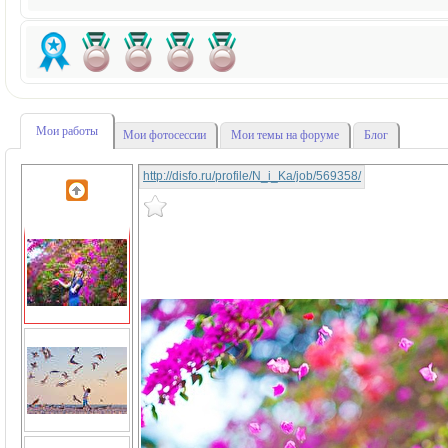
Мои работы
Мои фотосессии
Мои темы на форуме
Блог
http://disfo.ru/profile/N_i_Ka/job/569358/