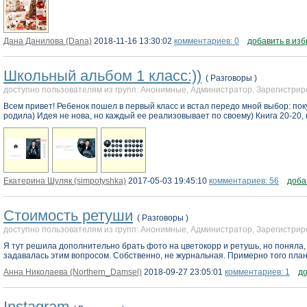
Дана Данилова (Dana)
2018-11-16 13:30:02
комментариев: 0
добавить в из
Школьный альбом 1 класс:))
( Разговоры )
доступно пользователям из групп: Анонимные, Администратор, Зарегистр
Всем привет! Ребенок пошел в первый класс и встал передо мной выбор: покуп
родила) Идея не нова, но каждый ее реализовывает по своему) Книга 20-20, 
Екатерина Шуляк (simpotyshka)
2017-05-03 19:45:10
комментариев: 56
доба
Стоимость ретуши
( Разговоры )
доступно пользователям из групп: Анонимные, Администратор, Зарегистр
Я тут решила дополнительно брать фото на цветокорр и ретушь, но поняла, 
задавалась этим вопросом. Собственно, не журнальная. Примерно того плана
Анна Николаева (Northern_Damsel)
2018-09-27 23:05:01
комментариев: 1
до
Instagram