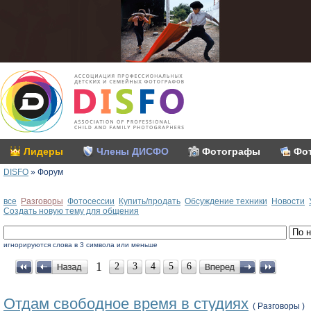
Лидеры
Члены ДИСФО
Фотографы
Фо
DISFO
»
Форум
все
Разговоры
Фотосессии
Купить/продать
Обсуждение техники
Новоcти
Создать новую тему для общения
игнорируются слова в 3 символа или меньше
1
2
3
4
5
6
Отдам свободное время в студиях
( Разговоры )