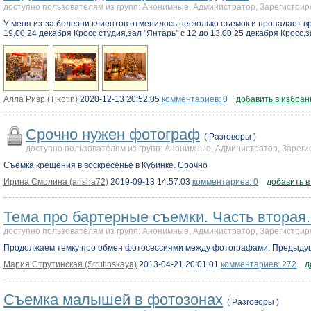
доступно пользователям из групп: Анонимные, Администратор, Зарегистр
У меня из-за болезни клиентов отменилось несколько съемок и пропадает вре
19.00 24 декабря Кросс студия,зал "Янтарь" с 12 до 13.00 25 декабря Кросс,за
Алла Риэр (Tikotin)
2020-12-13 20:52:05
комментариев: 0
добавить в избран
Срочно нужен фотограф
( Разговоры )
доступно пользователям из групп: Анонимные, Администратор, Заре
Съемка крещения в воскресенье в Кубинке. Срочно
Ирина Смолина (arisha72)
2019-09-13 14:57:03
комментариев: 0
добавить в
Тема про бартерные съемки. Часть вторая.
доступно пользователям из групп: Анонимные, Администратор, Зарегистр
Продолжаем темку про обмен фотосессиями между фотографами. Предыду
Мария Струтинская (Strutinskaya)
2013-04-21 20:01:01
комментариев: 272
д
Съемка малышей в фотозонах
( Разговоры )