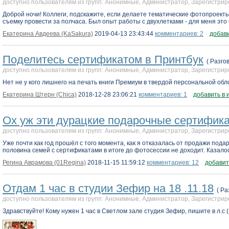
доступно пользователям из групп: Анонимные, Администратор, Зарегистр
Доброй ночи! Коллеги, подскажите, если делаете тематические фотопроекты,
съемку провести за полчаса. Был опыт работы с двухлетками - для меня это ч
Екатерина Авдеева (KaSakura)
2019-04-13 23:43:44
комментариев: 2
добав
Поделитесь сертификатом в Принтбук
( Разго
доступно пользователям из групп: Анонимные, Администратор, Зарегистр
Нет не у кого лишнего на печать книги Премиум в твердой персональной обло
Екатерина Штерн (Chica)
2018-12-28 23:06:21
комментариев: 1
добавить в 
Ох уж эти дурацкие подарочные сертифика
доступно пользователям из групп: Анонимные, Администратор, Зарегистр
Уже почти как год прошёл с того момента, как я отказалась от продажи пода
половина семей с сертификатами в итоге до фотосессии не доходит. Казалос
Регина Аврамова (01Regina)
2018-11-15 11:59:12
комментариев: 12
добавит
Отдам 1 час в студии Зефир на 18 .11.18
( Ра
доступно пользователям из групп: Анонимные, Администратор, Зарегистр
Здравствуйте! Кому нужен 1 час в Светлом зале студия Зефир, пишите в л.с 