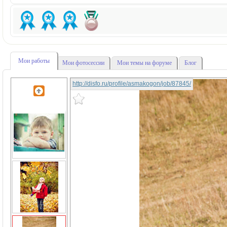
Мои работы
Мои фотосессии
Мои темы на форуме
Блог
http://disfo.ru/profile/asmakogon/job/87845/