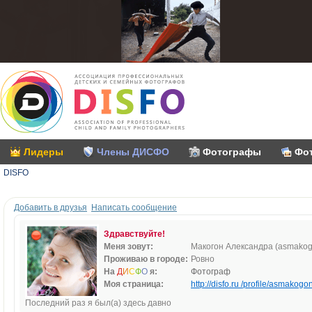
Лидеры
Члены ДИСФО
Фотографы
Фо
DISFO
Добавить в друзья
Написать сообщение
Здравствуйте!
Меня зовут:
Макогон Александра (asmakog
Проживаю в городе:
Ровно
На
Д
И
С
Ф
О
я:
Фотограф
Моя страница:
http://disfo.ru /profile/asmakogon
Последний раз я был(а) здесь давно