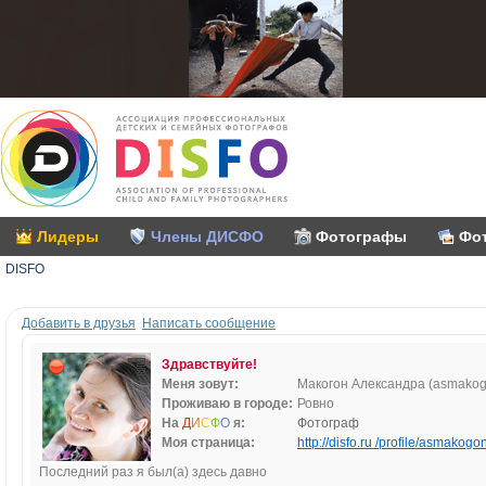
Лидеры
Члены ДИСФО
Фотографы
Фо
DISFO
Добавить в друзья
Написать сообщение
Здравствуйте!
Меня зовут:
Макогон Александра (asmakog
Проживаю в городе:
Ровно
На
Д
И
С
Ф
О
я:
Фотограф
Моя страница:
http://disfo.ru /profile/asmakogon
Последний раз я был(а) здесь давно