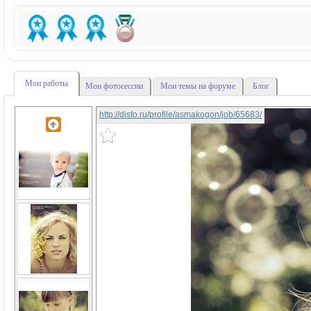
Мои работы
Мои фотосессии
Мои темы на форуме
Блог
http://disfo.ru/profile/asmakogon/job/65683/