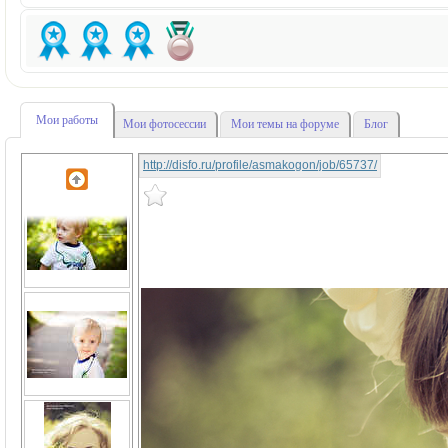
Мои работы
Мои фотосессии
Мои темы на форуме
Блог
http://disfo.ru/profile/asmakogon/job/65737/