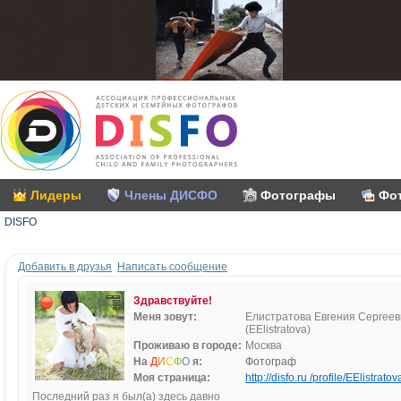
Лидеры
Члены ДИСФО
Фотографы
Фо
DISFO
Добавить в друзья
Написать сообщение
Здравствуйте!
Меня зовут:
Елистратова Евгения Сергее
(EElistratova)
Проживаю в городе:
Москва
На
Д
И
С
Ф
О
я:
Фотограф
Моя страница:
http://disfo.ru /profile/EElistratova
Последний раз я был(а) здесь давно