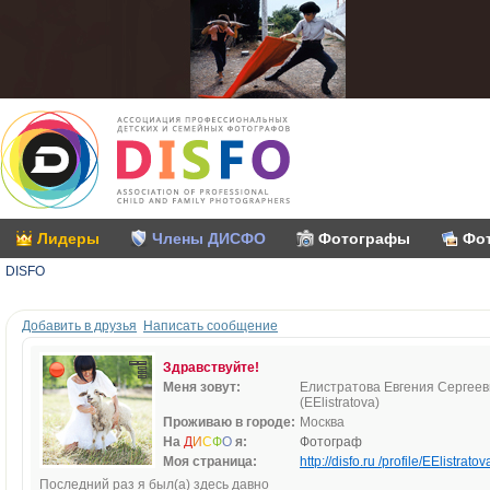
Лидеры
Члены ДИСФО
Фотографы
Фо
DISFO
Добавить в друзья
Написать сообщение
Здравствуйте!
Меня зовут:
Елистратова Евгения Сергее
(EElistratova)
Проживаю в городе:
Москва
На
Д
И
С
Ф
О
я:
Фотограф
Моя страница:
http://disfo.ru /profile/EElistratova
Последний раз я был(а) здесь давно