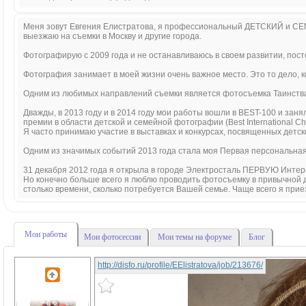
Меня зовут Евгения Елистратова, я профессиональный ДЕТСКИЙ и СЕ
выезжаю на съемки в Москву и другие города.
Фотографирую с 2009 года и не останавливаюсь в своем развитии, по
Фотография занимает в моей жизни очень важное место. Это то дело, к
Одним из любимых направлений съемки является фотосъемка Таинств
Дважды, в 2013 году и в 2014 году мои работы вошли в BEST-100 и за
премии в области детской и семейной фотографии (Best International Ch
Я часто принимаю участие в выставках и конкурсах, посвященных детс
Одним из значимых событий 2013 года стала моя Первая персональная
31 декабря 2012 года я открыла в городе Электросталь ПЕРВУЮ Инте
Но конечно больше всего я люблю проводить фотосъемку в привычной д
столько времени, сколько потребуется Вашей семье. Чаще всего я прие
Мои работы
Мои фотосессии
Мои темы на форуме
Блог
http://disfo.ru/profile/EElistratova/job/213676/