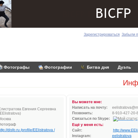
Зарегистрироваться
Забыли 
Фотографы
Фотографии
Битва дня
Дуэль
Инф
Вы можете мне:
Написать на почту:
e
elis
tra
to
va@
m
Елистратова Евгения Сергеевна
Позвонить:
8-910-427-20-
EElistratova)
Связаться по Skype:
Москва
Фотограф
Ещё у меня есть:
ttp://disfo.ru /profile/EElistratova /
Сайт:
http://www.EEli
Instagram:
eelistratova