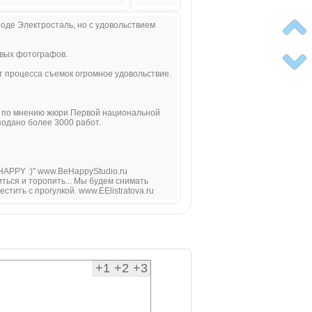
де Электросталь, но с удовольствием
овых фотографов.
т процесса съемок огромное удовольствие.
ия" по мнению жюри Первой национальной
 подано более 3000 работ.
APPY :)" www.BeHappyStudio.ru
ться и торопить... Мы будем снимать
тить с прогулкой. www.EElistratova.ru
+1
+2
+3