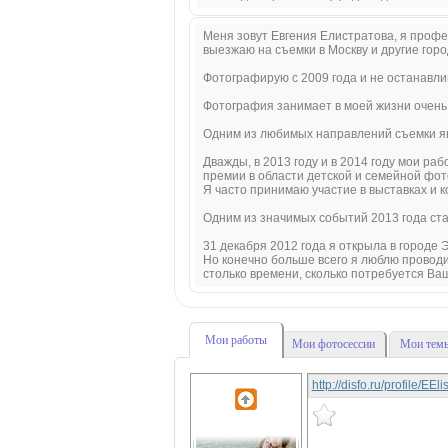
Меня зовут Евгения Елистратова, я про
выезжаю на съемки в Москву и другие горо
Фотографирую с 2009 года и не останавл
Фотография занимает в моей жизни очень 
Одним из любимых направлений съемки я
Дважды, в 2013 году и в 2014 году мои р
премии в области детской и семейной фотог
Я часто принимаю участие в выставках и 
Одним из значимых событий 2013 года ст
31 декабря 2012 года я открыла в город
Но конечно больше всего я люблю проводи
столько времени, сколько потребуется Ваш
Мои работы
Мои фотосессии
Мои темы
http://disfo.ru/profile/EEl