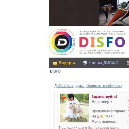
Лидеры
Члены ДИСФО
DISFO
Добавить в друзья
Написать сообщение
Здравствуйте!
Меня зовут:
(
Проживаю в городе:
На
Д
И
С
Ф
О
я:
Моя страница:
h
Последний раз я был(а) здесь давно