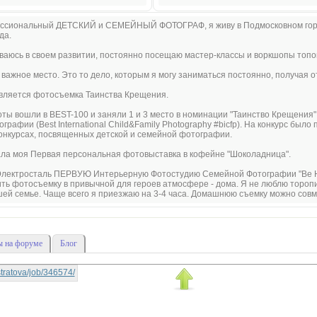
фессиональный ДЕТСКИЙ и СЕМЕЙНЫЙ ФОТОГРАФ, я живу в Подмосковном горо
да.
иваюсь в своем развитии, постоянно посещаю мастер-классы и воркшопы топ
важное место. Это то дело, которым я могу заниматься постоянно, получая о
вляется фотосъемка Таинства Крещения.
аботы вошли в BEST-100 и заняли 1 и 3 место в номинации "Таинство Крещен
рафии (Best International Child&Family Photography #bicfp). На конкурс было
конкурсах, посвященных детской и семейной фотографии.
ала моя Первая персональная фотовыставка в кофейне "Шоколадница".
е Электросталь ПЕРВУЮ Интерьерную Фотостудию Семейной Фотографии "Be H
ть фотосъемку в привычной для героев атмосфере - дома. Я не люблю торопи
ей семье. Чаще всего я приезжаю на 3-4 часа. Домашнюю съемку можно совмес
 на форуме
Блог
istratova/job/346574/