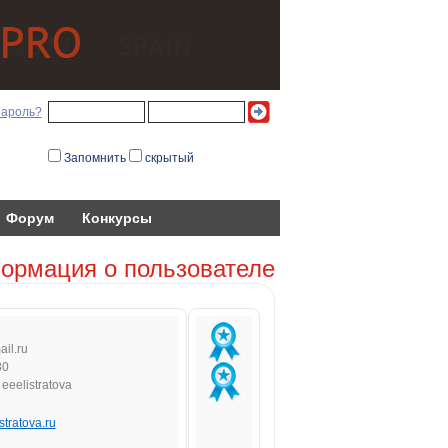
пароль?
Запомнить
скрытый
Форум
Конкурсы
ормация о пользователе
a
i
l
.ru
80
eeelistratova
stratova.ru