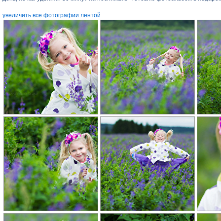
увеличить все фотографии лентой