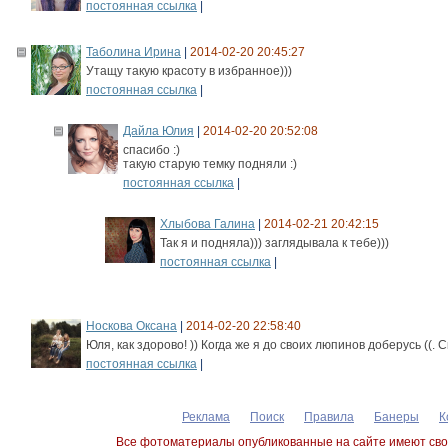
постоянная ссылка
|
Таболина Ирина
|
2014-02-20 20:45:27
Утащу такую красоту в избранное)))
постоянная ссылка
|
Дайла Юлия
|
2014-02-20 20:52:08
спасибо :)
такую старую темку подняли :)
постоянная ссылка
|
Хлыбова Галина
|
2014-02-21 20:42:15
Так я и подняла))) заглядывала к тебе)))
постоянная ссылка
|
Носкова Оксана
|
2014-02-20 22:58:40
Юля, как здорово! )) Когда же я до своих люпинов доберусь ((. 
постоянная ссылка
|
Реклама
Поиск
Правила
Банеры
К
Все фотоматериалы опубликованные на сайте имеют сво