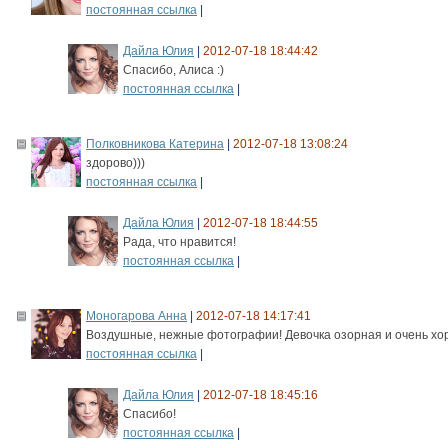
постоянная ссылка
|
Дайла Юлия
|
2012-07-18 18:44:42
Спасибо, Алиса :)
постоянная ссылка
|
Полковникова Катерина
|
2012-07-18 13:08:24
здорово)))
постоянная ссылка
|
Дайла Юлия
|
2012-07-18 18:44:55
Рада, что нравится!
постоянная ссылка
|
Моногарова Анна
|
2012-07-18 14:17:41
Воздушные, нежные фотографии! Девочка озорная и очень хор
постоянная ссылка
|
Дайла Юлия
|
2012-07-18 18:45:16
Спасибо!
постоянная ссылка
|