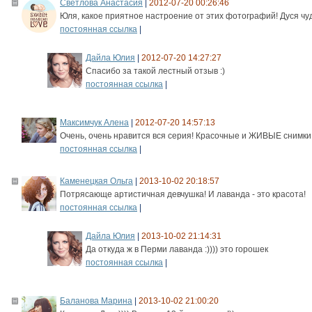
Светлова Анастасия
|
2012-07-20 00:26:46
Юля, какое приятное настроение от этих фотографий! Дуся чу
постоянная ссылка
|
Дайла Юлия
|
2012-07-20 14:27:27
Спасибо за такой лестный отзыв :)
постоянная ссылка
|
Максимчук Алена
|
2012-07-20 14:57:13
Очень, очень нравится вся серия! Красочные и ЖИВЫЕ снимки
постоянная ссылка
|
Каменецкая Ольга
|
2013-10-02 20:18:57
Потрясающе артистичная девчушка! И лаванда - это красота!
постоянная ссылка
|
Дайла Юлия
|
2013-10-02 21:14:31
Да откуда ж в Перми лаванда :)))) это горошек
постоянная ссылка
|
Баланова Марина
|
2013-10-02 21:00:20