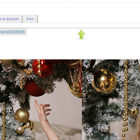
 на форуме
Блог
yana/job/589946/