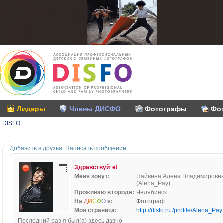
Лидеры
Члены ДИСФО
Фотографы
Фо
DISFO
Добавить в друзья
Написать сообщение
Здравствуйте!
Меня зовут:
Пайвина Алена Владимировн
(Alena_Pay)
Проживаю в городе:
Челябинск
На
Д
И
С
Ф
О
я:
Фотограф
Моя страница:
http://disfo.ru /profile/Alena_Pay 
Последний раз я был(а) здесь давно