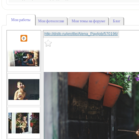
Мои работы
Мои фотосессии
Мои темы на форуме
Блог
http://disfo.ru/profile/Alena_Pay/job/570196/