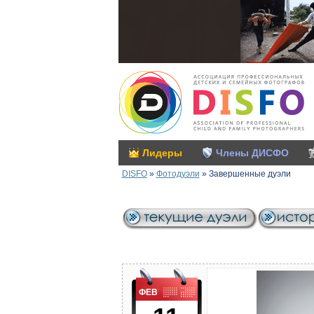
Лидеры
Члены ДИСФО
DISFO
»
Фотодуэли
»
Завершенные дуэли
ФЕВ