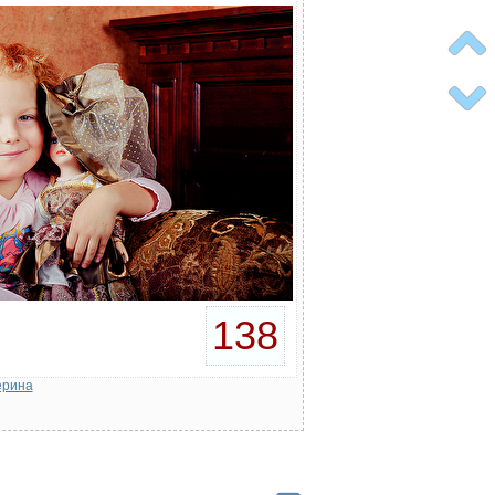
138
ерина