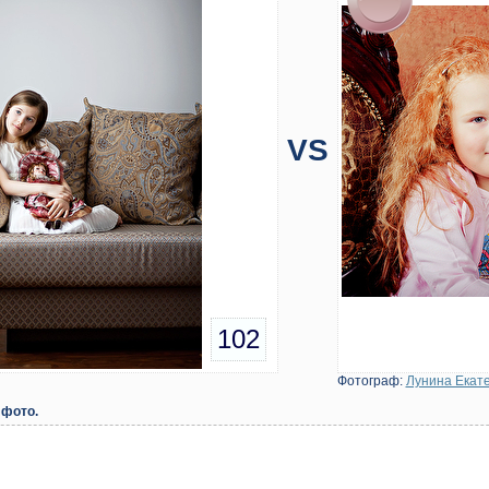
VS
102
Фотограф:
Лунина Екат
 фото.