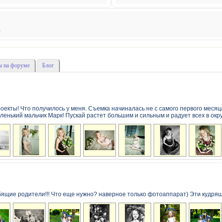
 на форуме
Блог
екты! Что получилось у меня. Съемка начиналась не с самого первого месяца, 
аленький мальчик Марк! Пускай растет большим и сильным и радует всех в округе
бящие родители!!! Что еще нужно? наверное только фотоаппарат) Эти кудряшк