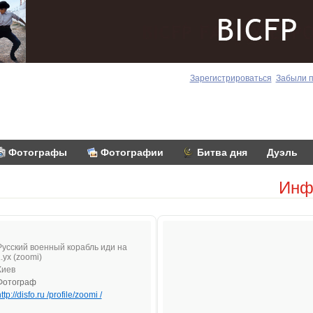
Зарегистрироваться
Забыли 
Фотографы
Фотографии
Битва дня
Дуэль
Инф
Русcкий военный корабль иди на
..ух (zoomi)
Киев
Фотограф
ttp://disfo.ru /profile/zoomi /