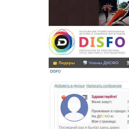
Лидеры
Члены ДИСФО
DISFO
Добавить в друзья
Написать сообщение
Здравствуйте!
Меня зовут:
.
Проживаю в городе:
На
Д
И
С
Ф
О
я:
Моя страница:
h
Последний раз я был(а) здесь давно