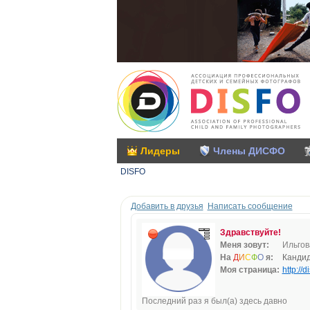
Лидеры
Члены ДИСФО
DISFO
Добавить в друзья
Написать сообщение
Здравствуйте!
Меня зовут:
Ильгов
На
Д
И
С
Ф
О
я:
Кандид
Моя страница:
http://d
Последний раз я был(а) здесь давно