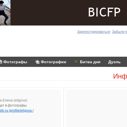
Зарегистрироваться
Забыли 
Фотографы
Фотографии
Битва дня
Дуэль
Инф
а Елена (eilgova)
ат в фотографы
isfo.ru /profile/eilgova /