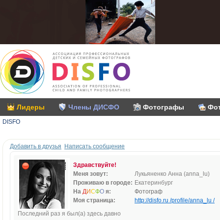
Лидеры
Члены ДИСФО
Фотографы
Фо
DISFO
Добавить в друзья
Написать сообщение
Здравствуйте!
Меня зовут:
Лукьяненко Анна (anna_lu)
Проживаю в городе:
Екатеринбург
На
Д
И
С
Ф
О
я:
Фотограф
Моя страница:
http://disfo.ru /profile/anna_lu /
Последний раз я был(а) здесь давно