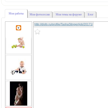
Мои работы
Мои фотосессии
Мои темы на форуме
Блог
http://disfo.ru/profile/TashaStinger/job/20171/