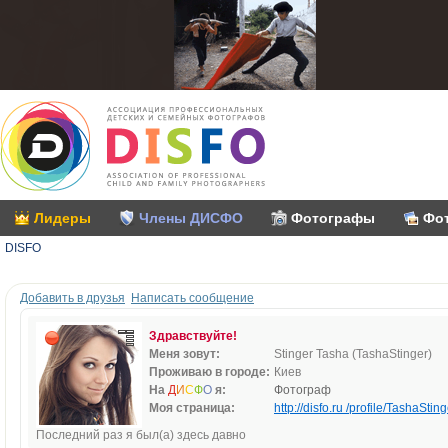
Лидеры
Члены ДИСФО
Фотографы
Фо
DISFO
Добавить в друзья
Написать сообщение
Здравствуйте!
Меня зовут:
Stinger Tasha (TashaStinger)
Проживаю в городе:
Киев
На
Д
И
С
Ф
О
я:
Фотограф
Моя страница:
http://disfo.ru /profile/TashaSting
Последний раз я был(а) здесь давно