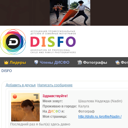
Лидеры
Члены ДИСФО
Фотографы
Фо
DISFO
Добавить в друзья
Написать сообщение
Здравствуйте!
Меня зовут:
Шашлова Надежда (Nadin)
Проживаю в городе:
Калуга
На
Д
И
С
Ф
О
я:
Фотограф
Моя страница:
http://disfo.ru /profile/Nadin /
Последний раз я был(а) здесь давно