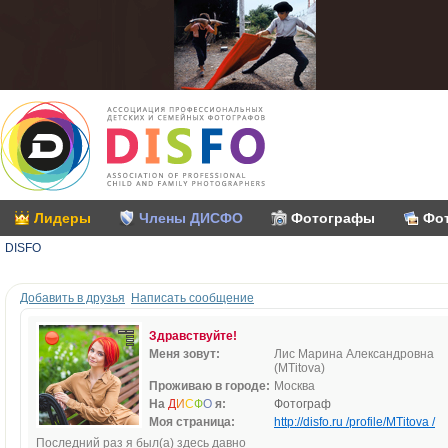
Лидеры
Члены ДИСФО
Фотографы
Фо
DISFO
Добавить в друзья
Написать сообщение
Здравствуйте!
Меня зовут:
Лис Марина Александровна
(MTitova)
Проживаю в городе:
Москва
На
Д
И
С
Ф
О
я:
Фотограф
Моя страница:
http://disfo.ru /profile/MTitova /
Последний раз я был(а) здесь давно