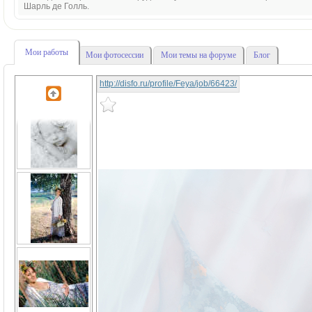
Шарль де Голль.
Мои работы
Мои фотосессии
Мои темы на форуме
Блог
http://disfo.ru/profile/Feya/job/66423/