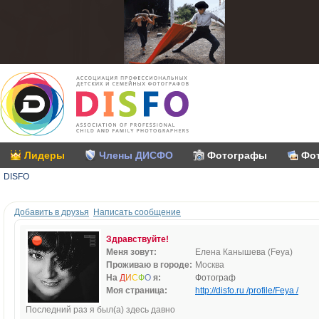
Лидеры
Члены ДИСФО
Фотографы
Фо
DISFO
Добавить в друзья
Написать сообщение
Здравствуйте!
Меня зовут:
Елена Канышева (Feya)
Проживаю в городе:
Москва
На
Д
И
С
Ф
О
я:
Фотограф
Моя страница:
http://disfo.ru /profile/Feya /
Последний раз я был(а) здесь давно