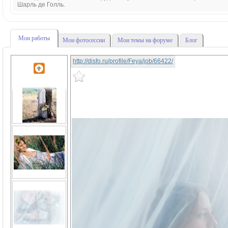
Шарль де Голль.
Мои работы
Мои фотосессии
Мои темы на форуме
Блог
http://disfo.ru/profile/Feya/job/66422/