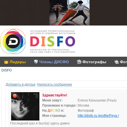
Лидеры
Члены ДИСФО
Фотографы
Фо
DISFO
Добавить в друзья
Написать сообщение
Здравствуйте!
Меня зовут:
Елена Канышева (Feya)
Проживаю в городе:
Москва
На
Д
И
С
Ф
О
я:
Фотограф
Моя страница:
http://disfo.ru /profile/Feya /
Последний раз я был(а) здесь давно