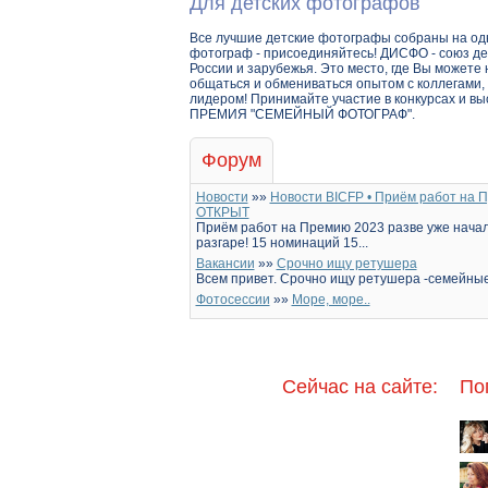
Для детских фотографов
Все лучшие детские фотографы собраны на одн
фотограф - присоединяйтесь! ДИСФО - союз д
России и зарубежья. Это место, где Вы можете 
общаться и обмениваться опытом с коллегами, 
лидером! Принимайте участие в конкурсах и в
ПРЕМИЯ "СЕМЕЙНЫЙ ФОТОГРАФ".
Форум
Новоcти
»»
Новости BICFP • Приём работ на
ОТКРЫТ
Приём работ на Премию 2023 разве уже начал
разгаре! 15 номинаций 15...
Вакансии
»»
Срочно ищу ретушера
Всем привет. Срочно ищу ретушера -семейные
Фотосессии
»»
Море, море..
Сейчас на сайте:
По