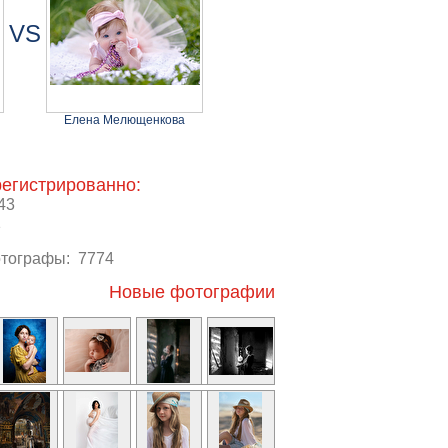
VS
Елена Мелющенкова
регистрированно:
43
1
отографы: 7774
Новые фотографии