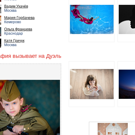
Вадим Ухачёв
Москва
Мария Горбачева
Кемерово
Ольга Францева
Краснодар
Катя Гричук
Москва
афия вызывает на Дуэль