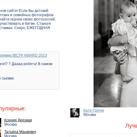
ом сайте! Если Вы детский
етских и семейных фотографов
найти героев своих фотосессий,
участвовать в битве. Станьте
ыставках. Скоро: ЕЖЕГОДНАЯ
 Премию BICFP AWARD 2023
ся!? ? Даааа ребята! В самом
 сьемки.
пулярные:
Катя Гричук
Москва
Ксения Дерзкая
Москва
Луч
Татьяна Мацкевич
Москва