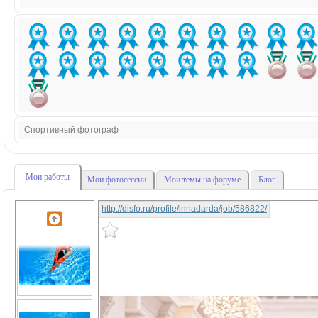
Спортивный фотограф
Мои работы
Мои фотосессии
Мои темы на форуме
Блог
http://disfo.ru/profile/innadarda/job/586822/