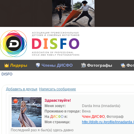
Лидеры
Члены ДИСФО
Фотографы
Фо
DISFO
Добавить в друзья
Написать сообщение
Здравствуйте!
Меня зовут:
Darda Inna (innadarda)
Проживаю в городе:
Вена
На
Д
И
С
Ф
О
я:
Член ДИСФО
, Фотограф
Моя страница:
http://disfo.ru /profile/innadarda /
Последний раз я был(а) здесь давно