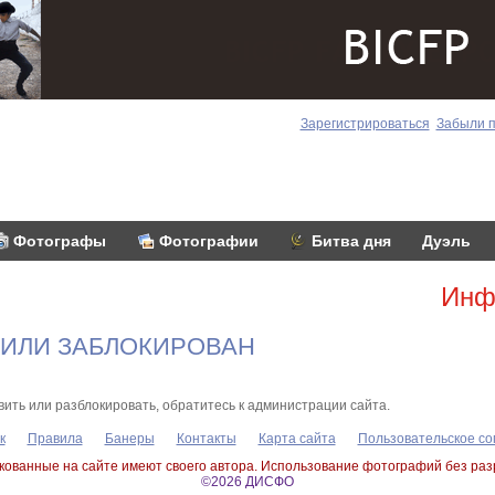
Зарегистрироваться
Забыли 
Фотографы
Фотографии
Битва дня
Дуэль
Инф
 ИЛИ ЗАБЛОКИРОВАН
вить или разблокировать, обратитесь к администрации сайта.
к
Правила
Банеры
Контакты
Карта сайта
Пользовательское с
ованные на сайте имеют своего автора. Использование фотографий без ра
©2026 ДИСФО