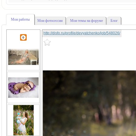
Мои работы
Мои фотосессии
Мои темы на форуме
Блог
http://disfo.ru/profile/devyatchenko/job/548026/