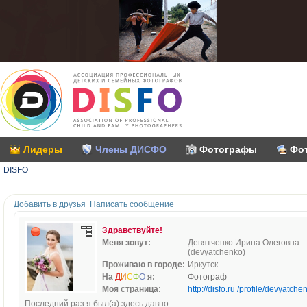
Лидеры
Члены ДИСФО
Фотографы
Фо
DISFO
Добавить в друзья
Написать сообщение
Здравствуйте!
Меня зовут:
Девятченко Ирина Олеговна
(devyatchenko)
Проживаю в городе:
Иркутск
На
Д
И
С
Ф
О
я:
Фотограф
Моя страница:
http://disfo.ru /profile/devyatche
Последний раз я был(а) здесь давно