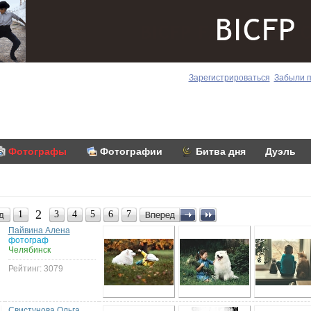
Зарегистрироваться
Забыли 
Фотографы
Фотографии
Битва дня
Дуэль
2
1
3
4
5
6
7
Пайвина Алена
фотограф
Челябинск
Рейтинг: 3079
Свистунова Ольга