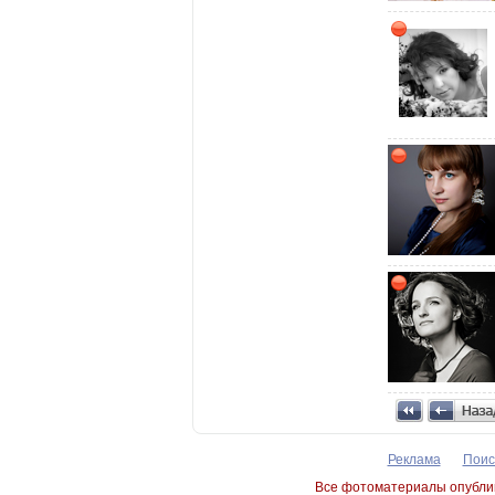
Реклама
Поис
Все фотоматериалы опублик