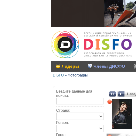
Лидеры
Члены ДИСФО
DISFO
»
Фотографы
Введите данные для
поиска:
Страна:
Регион:
Город: