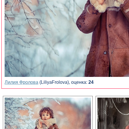
Лилия Фролова
(LiliyaFrolova), оценка:
24