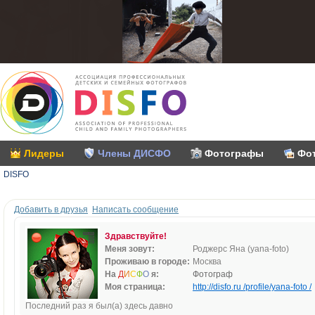
Лидеры
Члены ДИСФО
Фотографы
Фо
DISFO
Добавить в друзья
Написать сообщение
Здравствуйте!
Меня зовут:
Роджерс Яна (yana-foto)
Проживаю в городе:
Москва
На
Д
И
С
Ф
О
я:
Фотограф
Моя страница:
http://disfo.ru /profile/yana-foto /
Последний раз я был(а) здесь давно