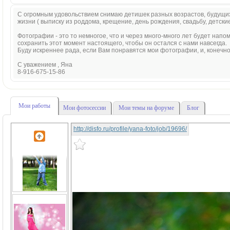
С огромным удовольствием снимаю детишек разных возрастов, будущих
жизни ( выписку из роддома, крещение, день рождения, свадьбу, детски
Фотографии - это то немногое, что и через много-много лет будет нап
сохранить этот момент настоящего, чтобы он остался с нами навсегда.
Буду искреннее рада, если Вам понравятся мои фотографии, и, конечно 
С уважением , Яна
8-916-675-15-86
Мои работы
Мои фотосессии
Мои темы на форуме
Блог
http://disfo.ru/profile/yana-foto/job/19696/