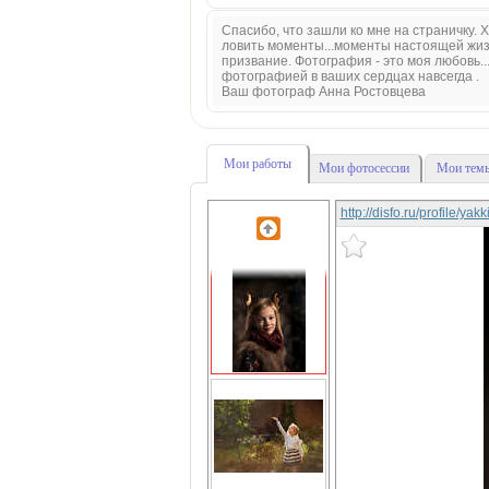
Спасибо, что зашли ко мне на страничку. Х
ловить моменты...моменты настоящей жизни
призвание. Фотография - это моя любовь..
фотографией в ваших сердцах навсегда .
Ваш фотограф Анна Ростовцева
Мои работы
Мои фотосессии
Мои темы
http://disfo.ru/profile/yak