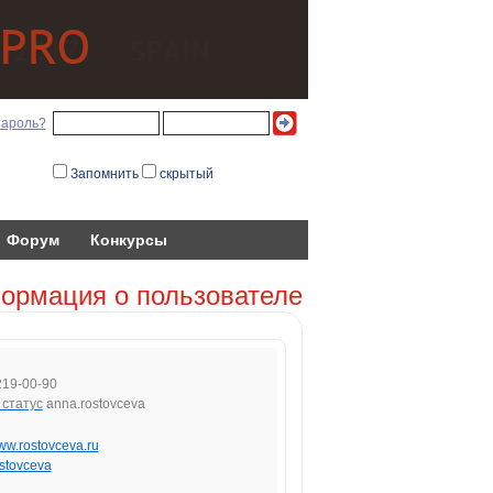
пароль?
Запомнить
скрытый
Форум
Конкурсы
ормация о пользователе
219-00-90
anna.rostovceva
www.rostovceva.ru
stovceva