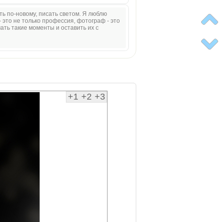
ать по-новому, писать светом. Я люблю
 это не только профессия, фотограф - это
ать такие моменты и оставить их с
+1
+2
+3