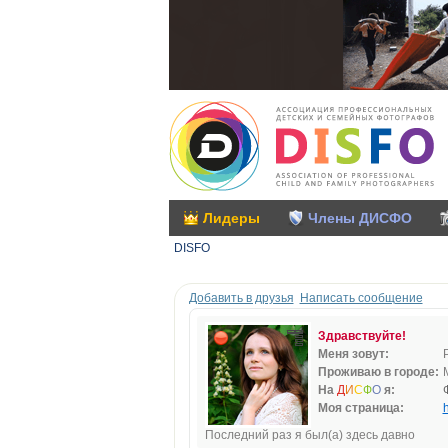
Лидеры
Члены ДИСФО
DISFO
Добавить в друзья
Написать сообщение
Здравствуйте!
Меня зовут:
Проживаю в городе:
На
Д
И
С
Ф
О
я:
Моя страница:
h
Последний раз я был(а) здесь давно