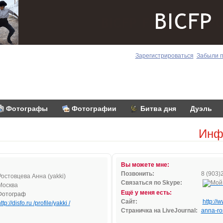
Зарегистрироваться
Забыли 
Фотографы
Фотографии
Битва дня
Дуэль
Инф
Вы можете мне:
Позвонить:
8 (903)
Ростовцева Анна (yakki)
Связаться по Skype:
Москва
Ещё у меня есть:
Фотограф
Сайт:
http://
ttp://disfo.ru /profile/yakki /
Страничка на LiveJournal:
anna-ro