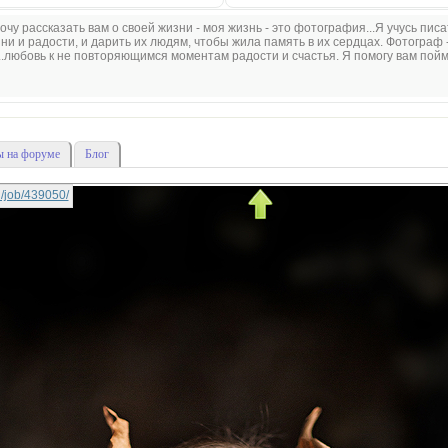
очу рассказать вам о своей жизни - моя жизнь - это фотография...Я учусь пис
 и радости, и дарить их людям, чтобы жила память в их сердцах. Фотограф -
..любовь к не повторяющимся моментам радости и счастья. Я помогу вам пойм
 на форуме
Блог
ki/job/439050/