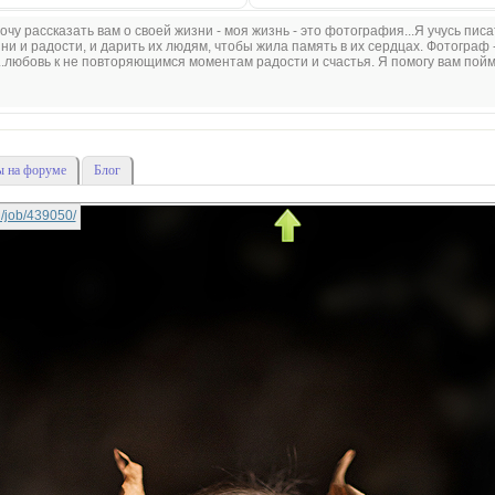
очу рассказать вам о своей жизни - моя жизнь - это фотография...Я учусь пис
 и радости, и дарить их людям, чтобы жила память в их сердцах. Фотограф -
..любовь к не повторяющимся моментам радости и счастья. Я помогу вам пойм
 на форуме
Блог
ki/job/439050/