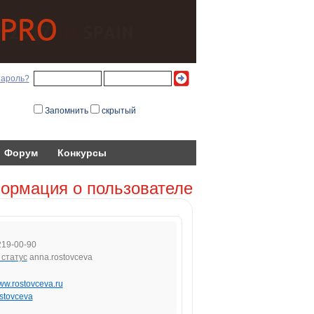
пароль?
Запомнить
скрытый
Форум
Конкурсы
ормация о пользователе
219-00-90
anna.rostovceva
www.rostovceva.ru
stovceva