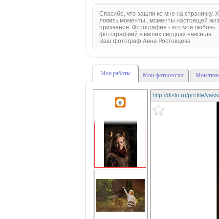
Спасибо, что зашли ко мне на страничку. Х
ловить моменты...моменты настоящей жизни
призвание. Фотография - это моя любовь..
фотографией в ваших сердцах навсегда .
Ваш фотограф Анна Ростовцева
Мои работы
Мои фотосессии
Мои темы
http://disfo.ru/profile/yak