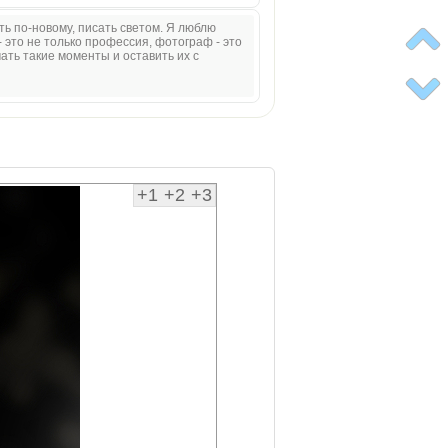
ать по-новому, писать светом. Я люблю
 это не только профессия, фотограф - это
ать такие моменты и оставить их с
+1
+2
+3