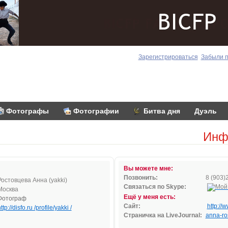
Зарегистрироваться
Забыли 
Фотографы
Фотографии
Битва дня
Дуэль
Инф
Вы можете мне:
Позвонить:
8 (903)
Ростовцева Анна (yakki)
Связаться по Skype:
Москва
Ещё у меня есть:
Фотограф
Сайт:
http://
ttp://disfo.ru /profile/yakki /
Страничка на LiveJournal:
anna-ro