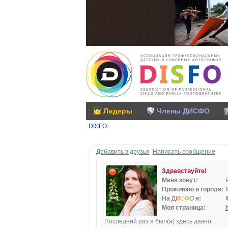
Лидеры
Члены ДИСФО
DISFO
Добавить в друзья
Написать сообщение
Здравствуйте!
Меня зовут:
Проживаю в городе:
На
Д
И
С
Ф
О
я:
Моя страница:
h
Последний раз я был(а) здесь давно