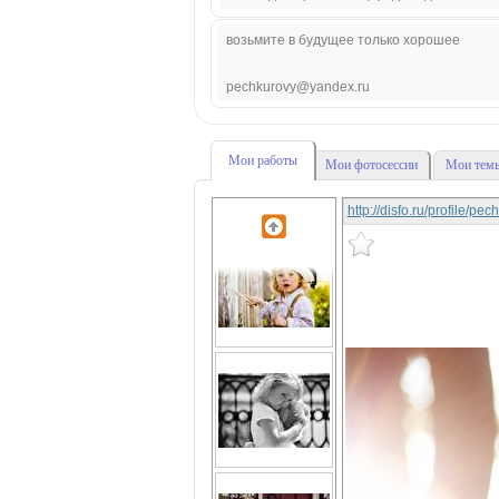
возьмите в будущее только хорошее
pechkurovy@yandex.ru
Мои работы
Мои фотосессии
Мои темы
http://disfo.ru/profile/p