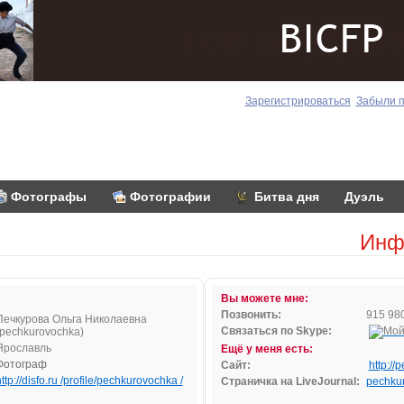
Зарегистрироваться
Забыли 
Фотографы
Фотографии
Битва дня
Дуэль
Инф
Вы можете мне:
Позвонить:
915 980
Печкурова Ольга Николаевна
Связаться по Skype:
(pechkurovochka)
Ярославль
Ещё у меня есть:
Фотограф
Сайт:
http:/
ttp://disfo.ru /profile/pechkurovochka /
Страничка на LiveJournal:
pechku