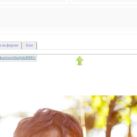
 на форуме
Блог
echkurovochka/job/8881/