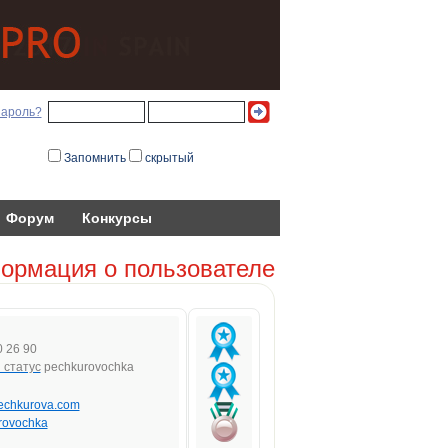
пароль?
Запомнить
скрытый
Форум
Конкурсы
ормация о пользователе
 26 90
pechkurovochka
/pechkurova.com
rovochka