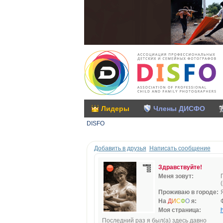
Лидеры
Члены ДИСФО
DISFO
Добавить в друзья
Написать сообщение
Здравствуйте!
Меня зовут:
Проживаю в городе:
На
Д
И
С
Ф
О
я:
Моя страница:
h
Последний раз я был(а) здесь давно