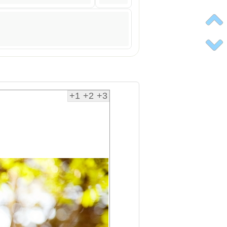
+1
+2
+3