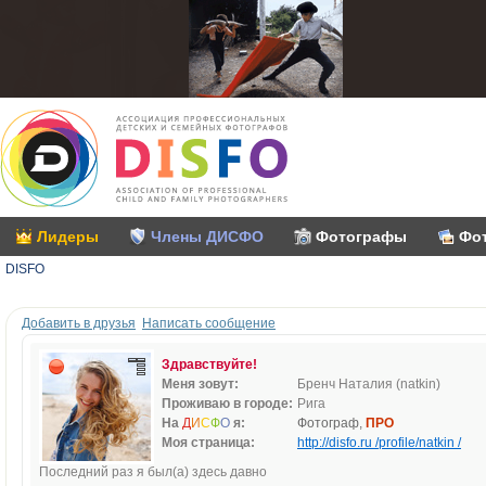
Лидеры
Члены ДИСФО
Фотографы
Фо
DISFO
Добавить в друзья
Написать сообщение
Здравствуйте!
Меня зовут:
Бренч Наталия (natkin)
Проживаю в городе:
Рига
На
Д
И
С
Ф
О
я:
Фотограф,
ПРО
Моя страница:
http://disfo.ru /profile/natkin /
Последний раз я был(а) здесь давно