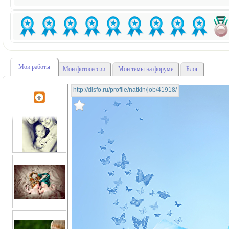
Мои работы
Мои фотосессии
Мои темы на форуме
Блог
http://disfo.ru/profile/natkin/job/41918/