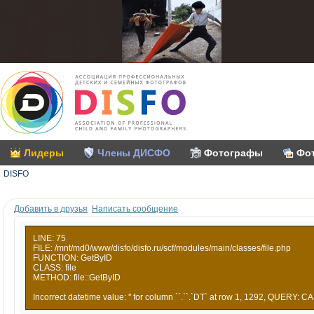
Лидеры
Члены ДИСФО
Фотографы
Фо
DISFO
Добавить в друзья
Написать сообщение
LINE: 75
FILE: /mnt/md0/www/disfo/disfo.ru/scf/modules/main/classes/file.php
FUNCTION: GetByID
CLASS: file
METHOD: file::GetByID
Incorrect datetime value: '' for column ``.``.`DT` at row 1, 1292, QUERY: CA