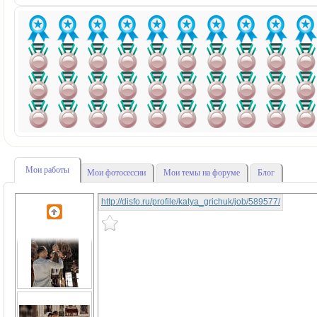
Мои работы
Мои фотосессии
Мои темы на форуме
Блог
http://disfo.ru/profile/katya_grichuk/job/589577/