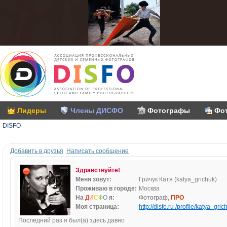
Лидеры
Члены ДИСФО
Фотографы
Фо
DISFO
Добавить в друзья
Написать сообщение
Здравствуйте!
Меня зовут:
Гричук Катя (katya_grichuk)
Проживаю в городе:
Москва
На
Д
И
С
Ф
О
я:
Фотограф,
ПРО
Моя страница:
http://disfo.ru /profile/katya_gric
Последний раз я был(а) здесь давно