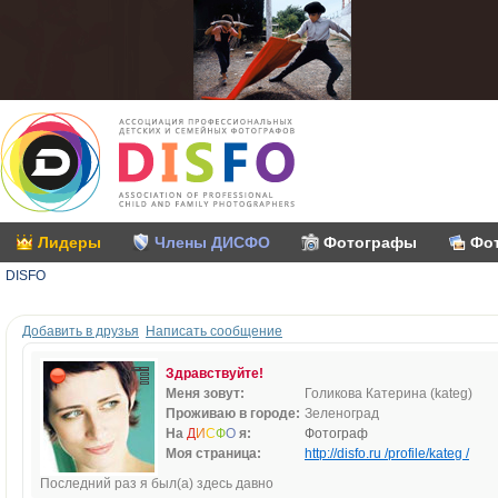
Лидеры
Члены ДИСФО
Фотографы
Фо
DISFO
Добавить в друзья
Написать сообщение
Здравствуйте!
Меня зовут:
Голикова Катерина (kateg)
Проживаю в городе:
Зеленоград
На
Д
И
С
Ф
О
я:
Фотограф
Моя страница:
http://disfo.ru /profile/kateg /
Последний раз я был(а) здесь давно