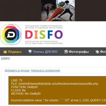
Лидеры
Члены ДИСФО
Фотографы
Фо
DISFO
Добавить в друзья
Написать сообщение
LINE: 75
FILE: /mnt/md0/www/disfo/disfo.ru/scf/modules/main/classes/file.php
FUNCTION: GetByID
CLASS: file
METHOD: file::GetByID
Incorrect datetime value: '' for column ``.``.`DT` at row 1, 1292, QUERY: CA