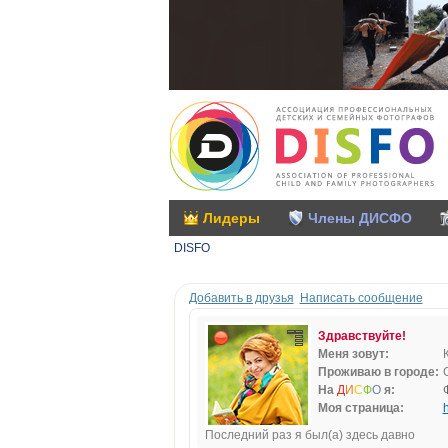
Лидеры
Члены ДИСФО
DISFO
Добавить в друзья
Написать сообщение
Здравствуйте!
Меня зовут:
Проживаю в городе:
На
Д
И
С
Ф
О
я:
Моя страница:
h
Последний раз я был(а) здесь давно