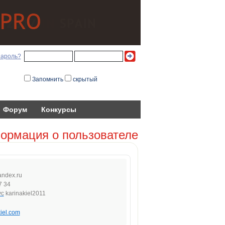
пароль?
Запомнить
скрытый
Форум
Конкурсы
ормация о пользователе
ande
x.
r
u
7 34
karinakiel2011
kiel.com