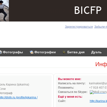
Зарегистрироваться
Забыли 
Фотографы
Фотографии
Битва дня
Дуэль
Инф
Вы можете мне:
Написать на почту:
kar
ina
k
i
el@y
Киль Карина (ipkarina)
Позвонить:
+7 918 407 0
Сочи
Связаться по Skype:
Фотограф
Ещё у меня есть:
ttp://disfo.ru /profile/ipkarina /
Сайт:
http://karina-