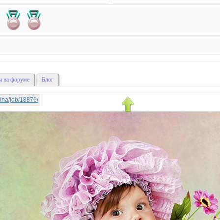
 на форуме
Блог
arina/job/18876/