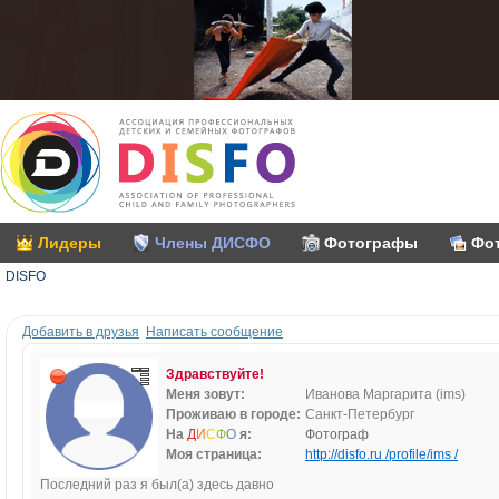
Лидеры
Члены ДИСФО
Фотографы
Фо
DISFO
Добавить в друзья
Написать сообщение
Здравствуйте!
Меня зовут:
Иванова Маргарита (ims)
Проживаю в городе:
Санкт-Петербург
На
Д
И
С
Ф
О
я:
Фотограф
Моя страница:
http://disfo.ru /profile/ims /
Последний раз я был(а) здесь давно