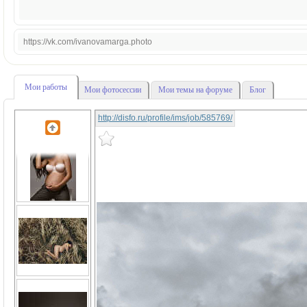
https://vk.com/ivanovamarga.photo
Мои работы
Мои фотосессии
Мои темы на форуме
Блог
http://disfo.ru/profile/ims/job/585769/