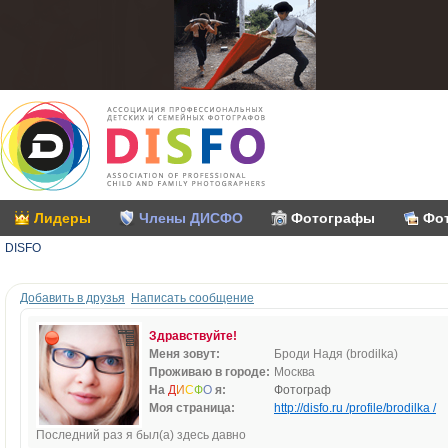
Лидеры
Члены ДИСФО
Фотографы
Фо
DISFO
Добавить в друзья
Написать сообщение
Здравствуйте!
Меня зовут:
Броди Надя (brodilka)
Проживаю в городе:
Москва
На
Д
И
С
Ф
О
я:
Фотограф
Моя страница:
http://disfo.ru /profile/brodilka /
Последний раз я был(а) здесь давно