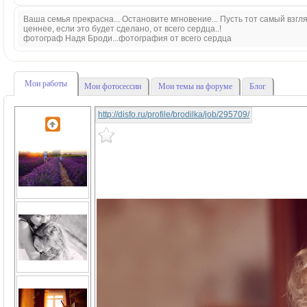
Ваша семья прекрасна... Остановите мгновение... Пусть тот самый взгляд
ценнее, если это будет сделано, от всего сердца..!
фотограф Надя Броди...фотография от всего сердца
Мои работы
Мои фотосессии
Мои темы на форуме
Блог
http://disfo.ru/profile/brodilka/job/295709/