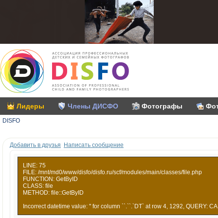
Лидеры
Члены ДИСФО
Фотографы
Фо
DISFO
Добавить в друзья
Написать сообщение
LINE: 75
FILE: /mnt/md0/www/disfo/disfo.ru/scf/modules/main/classes/file.php
FUNCTION: GetByID
CLASS: file
METHOD: file::GetByID
Incorrect datetime value: '' for column ``.``.`DT` at row 4, 1292, QUERY: CA