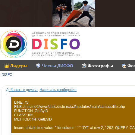
Лидеры
Члены ДИСФО
Фотографы
Фо
DISFO
Добавить в друзья
Написать сообщение
LINE: 75
FILE: /mnt/md0/www/disfo/disfo.ru/scf/modules/main/classes/file.php
FUNCTION: GetByID
CLASS: file
METHOD: file::GetByID
Incorrect datetime value: '' for column ``.``.`DT` at row 2, 1292, QUERY: CA