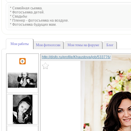
* Семейная сьемка.
* Фотосъемка детей.
* Свадьбы
* Пленер - фотосъемка на воздухе.
* Фотосъемка будущих мам.
Мои работы
Мои фотосессии
Мои темы на форуме
Блог
http://disfo.ru/profile/Khaustova/job/533776/