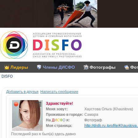
Лидеры
Члены ДИСФО
Фотографы
Фо
DISFO
Добавить в друзья
Написать сообщение
Здравствуйте!
Меня зовут:
Хаустова Ольга (Khaustova)
Проживаю в городе:
Самара
На
Д
И
С
Ф
О
я:
Фотограф
Моя страница:
http://disfo.ru /profile/Khaustova 
Последний раз я был(а) здесь давно