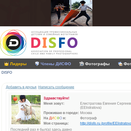
Лидеры
Члены ДИСФО
Фотографы
Фо
DISFO
Добавить в друзья
Написать сообщение
Здравствуйте!
Меня зовут:
Елистратова Евгения Сергее
(EElistratova)
Проживаю в городе:
Москва
На
Д
И
С
Ф
О
я:
Фотограф
Моя страница:
http://disfo.ru /profile/EElistratova
Последний раз я был(а) здесь давно