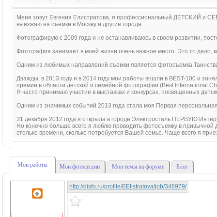
Меня зовут Евгения Елистратова, я профессиональный ДЕТСКИЙ и СЕ
выезжаю на съемки в Москву и другие города.
Фотографирую с 2009 года и не останавливаюсь в своем развитии, по
Фотография занимает в моей жизни очень важное место. Это то дело, к
Одним из любимых направлений съемки является фотосъемка Таинств
Дважды, в 2013 году и в 2014 году мои работы вошли в BEST-100 и за
премии в области детской и семейной фотографии (Best International Ch
Я часто принимаю участие в выставках и конкурсах, посвященных детс
Одним из значимых событий 2013 года стала моя Первая персональная
31 декабря 2012 года я открыла в городе Электросталь ПЕРВУЮ Инте
Но конечно больше всего я люблю проводить фотосъемку в привычной д
столько времени, сколько потребуется Вашей семье. Чаще всего я прие
Мои работы
Мои фотосессии
Мои темы на форуме
Блог
http://disfo.ru/profile/EElistratova/job/346979/