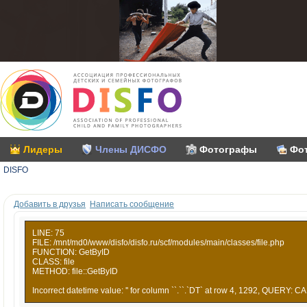
Лидеры
Члены ДИСФО
Фотографы
Фо
DISFO
Добавить в друзья
Написать сообщение
LINE: 75
FILE: /mnt/md0/www/disfo/disfo.ru/scf/modules/main/classes/file.php
FUNCTION: GetByID
CLASS: file
METHOD: file::GetByID
Incorrect datetime value: '' for column ``.``.`DT` at row 4, 1292, QUERY: CA