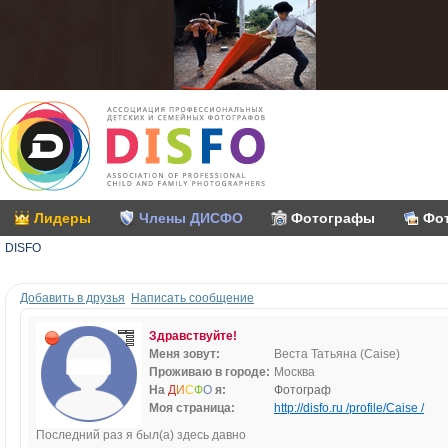
Лидеры
Члены ДИСФО
Фотографы
Фо
DISFO
Добавить в друзья
Написать сообщение
Здравствуйте!
Меня зовут:
Веста Татьяна (Caise)
Проживаю в городе:
Москва
На
Д
И
С
Ф
О
я:
Фотограф
Моя страница:
http://disfo.ru /profile/Caise /
Последний раз я был(а) здесь давно