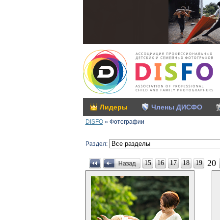
Лидеры
Члены ДИСФО
DISFO
»
Фотографии
Раздел:
20
15
16
17
18
19