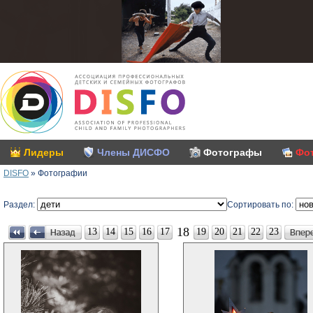
Лидеры
Члены ДИСФО
Фотографы
Фо
DISFO
»
Фотографии
Раздел:
Сортировать по:
18
13
14
15
16
17
19
20
21
22
23