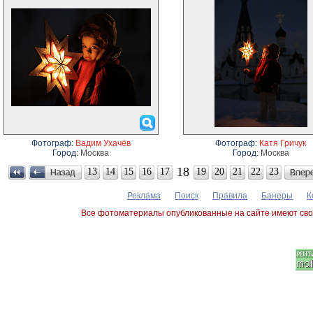
Фотограф:
Вадим Ухачёв
Фотограф:
Катя Гричук
Город:
Москва
Город:
Москва
18
13
14
15
16
17
19
20
21
22
23
Реклама
Поиск
Правила
Банеры
К
Все фотоматериалы опубликованные на сайте имеют сво