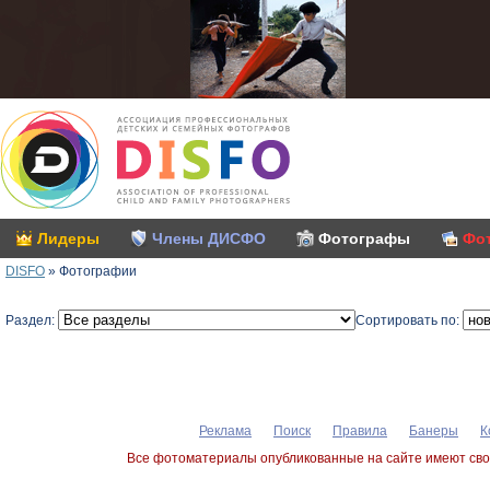
Лидеры
Члены ДИСФО
Фотографы
Фо
DISFO
»
Фотографии
Раздел:
Сортировать по:
Реклама
Поиск
Правила
Банеры
К
Все фотоматериалы опубликованные на сайте имеют сво