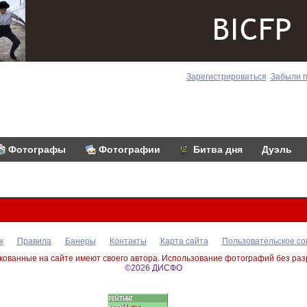
Зарегистрироваться
Забыли 
Фотографы
Фотографии
Битва дня
Дуэль
к
Правила
Банеры
Контакты
Карта сайта
Пользовательское с
ованные на сайте имеют своего автора. Использование фотографий без ра
©2026 ДИСФО