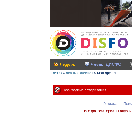
Лидеры
Члены ДИСФО
DISFO
»
Личный кабинет
»
Мои друзья
Необходима авторизация
Реклама
Поис
Все фотоматериалы опублик